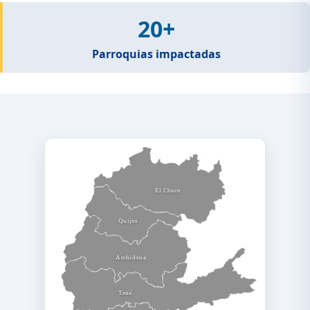
20+
Parroquias impactadas
El Chaco
Quijos
Archidona
Tena