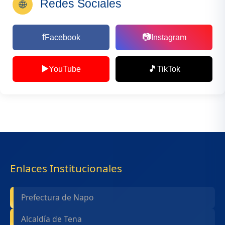
Redes Sociales
🌐
f
📷
Facebook
Instagram
▶️
🎵
YouTube
TikTok
Enlaces Institucionales
Prefectura de Napo
Alcaldía de Tena