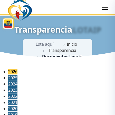
Transparencia
LOTAIP
Está aquí:
Inicio
Transparencia
Documentos Lotaip
2026
2025
2024
2023
2022
2021
2020
2019